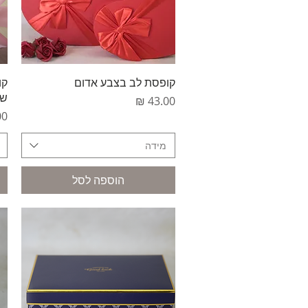
תצוגה מהירה
קופסת לב בצבע אדום
קו
שמ
מחיר
מח
מידה
הוספה לסל