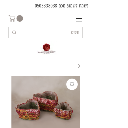
נשמח לשמוע מכם
0503338038