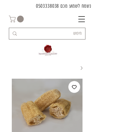
נשמח לשמוע מכם
0503338038