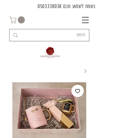
נשמח לשמוע מכם
0503338038