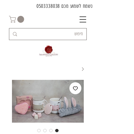
נשמח לשמוע מכם
0503338038