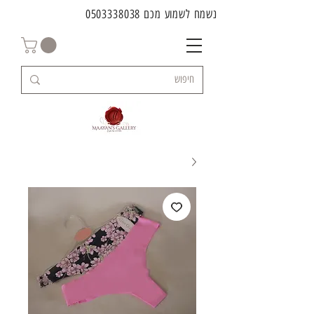
נשמח לשמוע מכם
0503338038