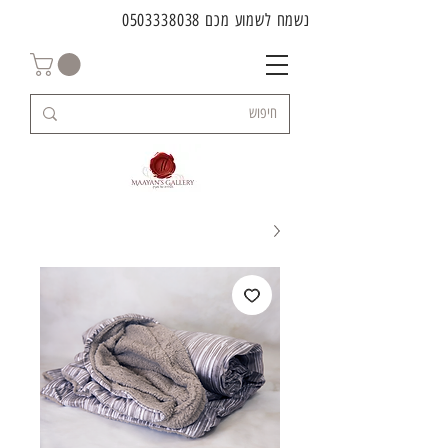
נשמח לשמוע מכם
0503338038