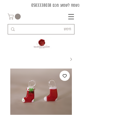
נשמח לשמוע מכם
0503338038