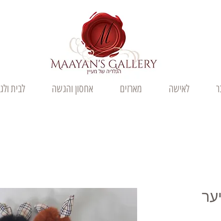
ר
לאישה
מארזים
אחסון והגשה
לבית ולג
ער