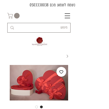
נשמח לשמוע מכם
0503338038