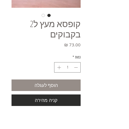
קופסא מעץ ל2
בקבוקים
מחיר
כמות
*
הוסף לעגלה
קניה מהירה
צבע - טורקיז