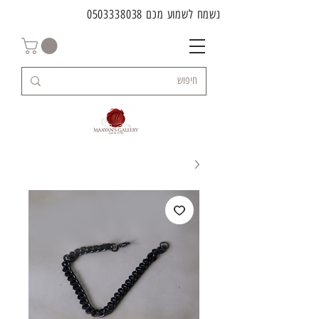
נשמח לשמוע מכם
0503338038