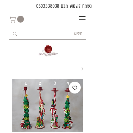
נשמח לשמוע מכם
0503338038