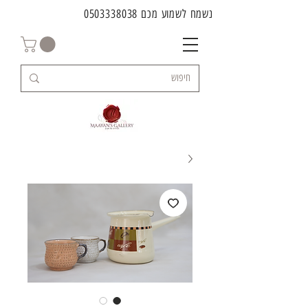
נשמח לשמוע מכם
0503338038