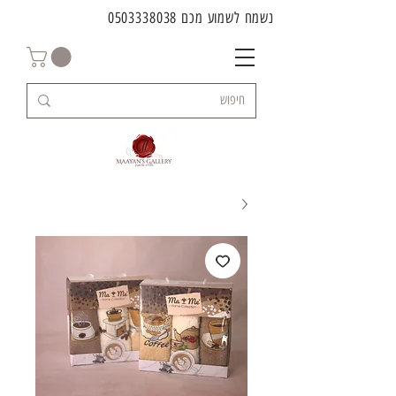
נשמח לשמוע מכם
0503338038