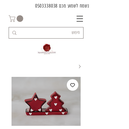
נשמח לשמוע מכם
0503338038