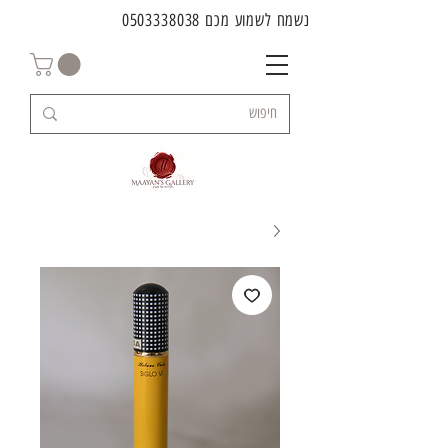
נשמח לשמוע מכם
0503338038