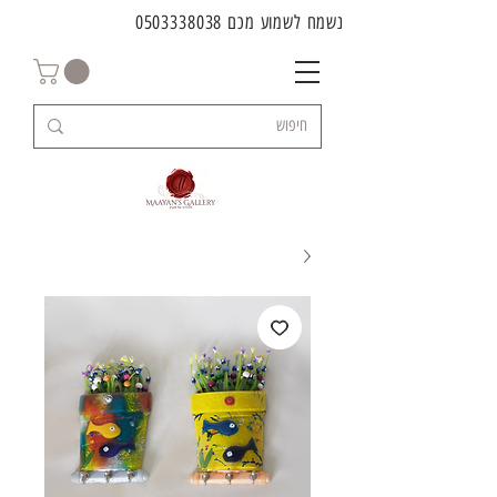
נשמח לשמוע מכם
0503338038