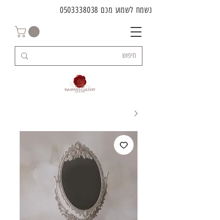
נשמח לשמוע מכם
0503338038