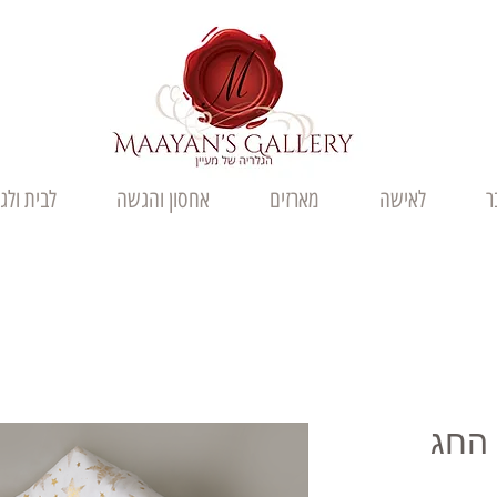
ר
לאישה
מארזים
אחסון והגשה
לבית ולג
 החג