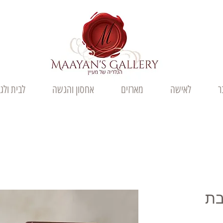
ר
לאישה
מארזים
אחסון והגשה
לבית ולג
בת