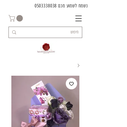
נשמח לשמוע מכם
0503338038