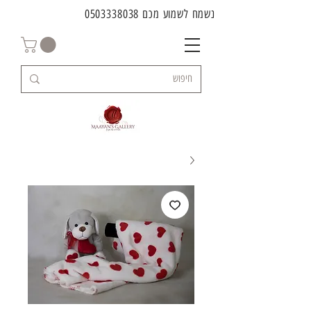
נשמח לשמוע מכם
0503338038