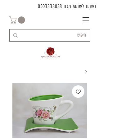
נשמח לשמוע מכם
0503338038