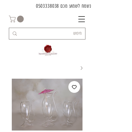
נשמח לשמוע מכם
0503338038