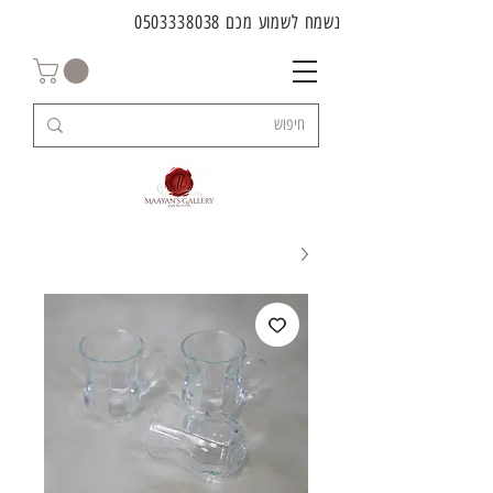
נשמח לשמוע מכם
0503338038