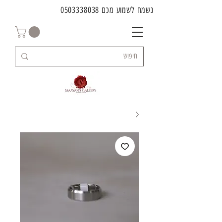
נשמח לשמוע מכם
0503338038