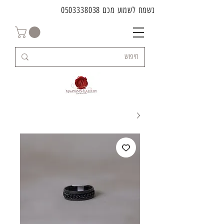
נשמח לשמוע מכם
0503338038