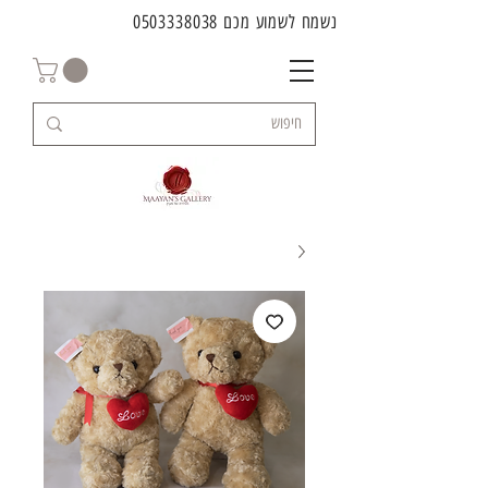
נשמח לשמוע מכם
0503338038