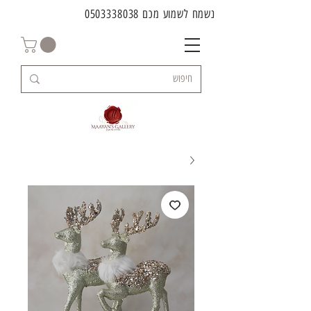
נשמח לשמוע מכם
0503338038